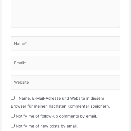
Name*
Email*
Website
Name, E-Mail-Adresse und Website in diesem
Browser für meinen nächsten Kommentar speichern.
Notify me of follow-up comments by email.
Notify me of new posts by email.