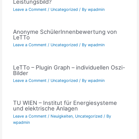
Leistungsbild?
Leave a Comment
/
Uncategorized
/ By
wpadmin
Anonyme SchülerInnenbewertung von
LeTTo
Leave a Comment
/
Uncategorized
/ By
wpadmin
LeTTo – Plugin Graph – individuellen Oszi-
Bilder
Leave a Comment
/
Uncategorized
/ By
wpadmin
TU WIEN – Institut für Energiesysteme
und elektrische Anlagen
Leave a Comment
/
Neuigkeiten
,
Uncategorized
/ By
wpadmin