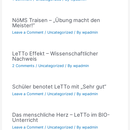
NöMS Traisen – „Übung macht den
Meister!“
Leave a Comment
/
Uncategorized
/ By
wpadmin
LeTTo Effekt – Wissenschaftlicher
Nachweis
2 Comments
/
Uncategorized
/ By
wpadmin
Schüler benotet LeTTo mit „Sehr gut“
Leave a Comment
/
Uncategorized
/ By
wpadmin
Das menschliche Herz – LeTTo im BIO-
Unterricht
Leave a Comment
/
Uncategorized
/ By
wpadmin