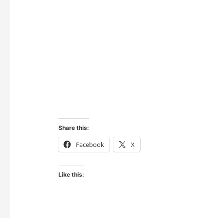
Share this:
Facebook
X
Like this: