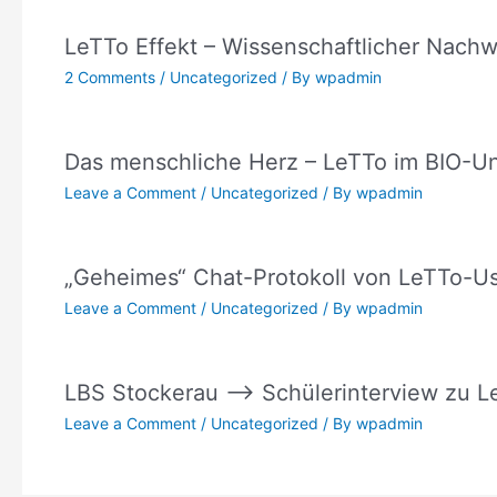
LeTTo Effekt – Wissenschaftlicher Nachw
2 Comments
/
Uncategorized
/ By
wpadmin
Das menschliche Herz – LeTTo im BIO-Un
Leave a Comment
/
Uncategorized
/ By
wpadmin
„Geheimes“ Chat-Protokoll von LeTTo-U
Leave a Comment
/
Uncategorized
/ By
wpadmin
LBS Stockerau –> Schülerinterview zu L
Leave a Comment
/
Uncategorized
/ By
wpadmin