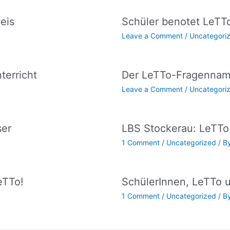
eis
Schüler benotet LeTTo
Leave a Comment
/
Uncategori
terricht
Der LeTTo-Fragennam
Leave a Comment
/
Uncategori
ser
LBS Stockerau: LeTTo 
1 Comment
/
Uncategorized
/ B
eTTo!
SchülerInnen, LeTTo u
1 Comment
/
Uncategorized
/ B