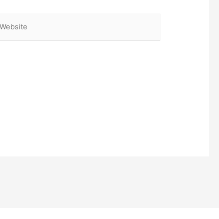
ebsite