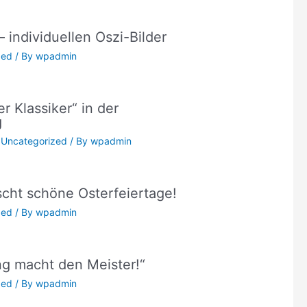
 individuellen Oszi-Bilder
zed
/ By
wpadmin
r Klassiker“ in der
g
,
Uncategorized
/ By
wpadmin
ht schöne Osterfeiertage!
zed
/ By
wpadmin
g macht den Meister!“
zed
/ By
wpadmin